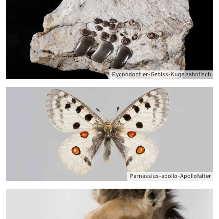
Mineralien und Gesteine
Pycnodontier-Gebiss-Kugelzahnfisch
Fossilien
Parnassius-apollo-Apollofalter
Insekten